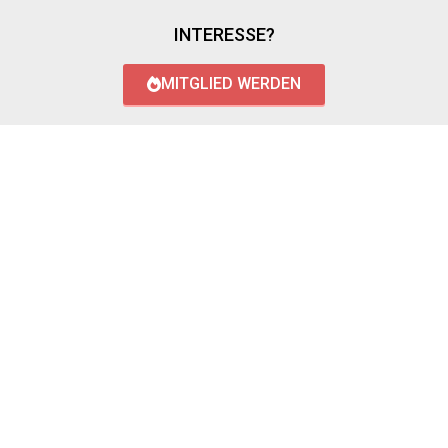
INTERESSE?
MITGLIED WERDEN
LOGIN WITH AZUREAD
Login with AzureAD
© 2026 FREIWILLIGE FEUERWEHR RÜSSELSHEIM - STADT