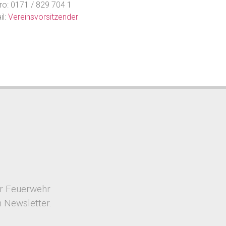
ro: 0171 / 829 704 1
il:
Vereinsvorsitzender
er Feuerwehr
 Newsletter.