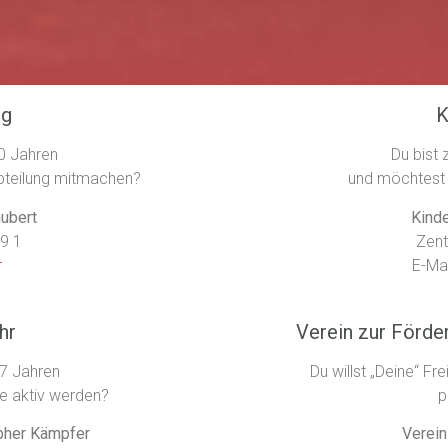
ng
K
60 Jahren
Du bist
zabteilung mitmachen?
und möchtest 
hubert
Kinde
09 1
Zent
r
E-Mai
hr
Verein zur Förde
17 Jahren
Du willst „Deine“ F
pe aktiv werden?
p
pher Kämpfer
Verein