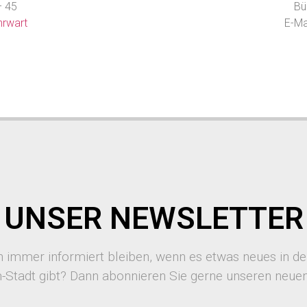
– 45
Bü
rwart
E-Ma
UNSER NEWSLETTER
 immer informiert bleiben, wenn es etwas neues in d
-Stadt gibt? Dann abonnieren Sie gerne unseren neuen