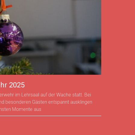
hr 2025
rwehr im Lehrsaal auf der Wache statt. Bei
nd besonderen Gästen entspannt ausklingen
önsten Momente aus