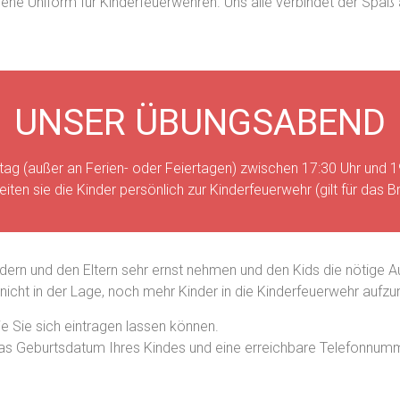
gene Uniform für Kinderfeuerwehren. Uns alle verbindet der Sp
UNSER ÜBUNGSABEND
 (außer an Ferien- oder Feiertagen) zwischen 17:30 Uhr und 19:0
gleiten sie die Kinder persönlich zur Kinderfeuerwehr (gilt für das 
ern und den Eltern sehr ernst nehmen und den Kids die nötige 
nicht in der Lage, noch mehr Kinder in die Kinderfeuerwehr aufz
die Sie sich eintragen lassen können.
 das Geburtsdatum Ihres Kindes und eine erreichbare Telefonnum