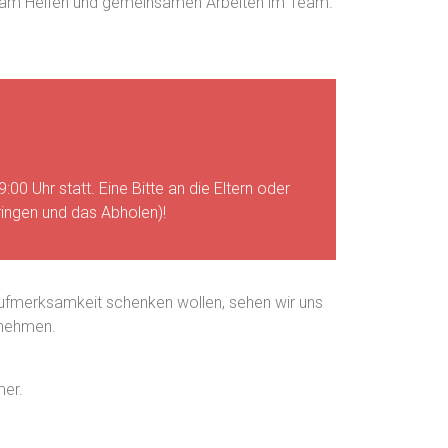
aß am Helfen und gemeinsamen Arbeiten im Team.
0 Uhr statt. Eine Bitte an die Eltern oder
Bringen und das Abholen)!
Aufmerksamkeit schenken wollen, sehen wir uns
unehmen.
mer.