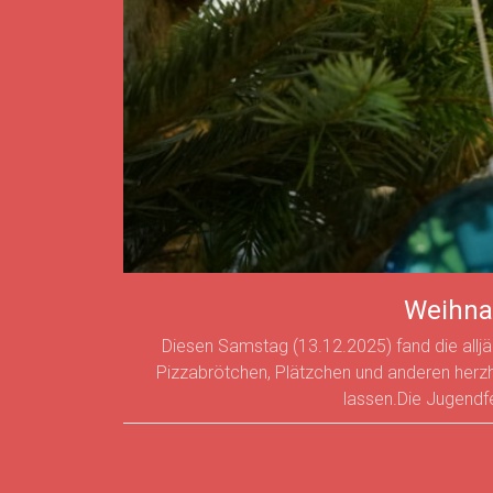
Weihna
Diesen Samstag (13.12.2025) fand die allj
Pizzabrötchen, Plätzchen und anderen her
lassen.Die Jugend