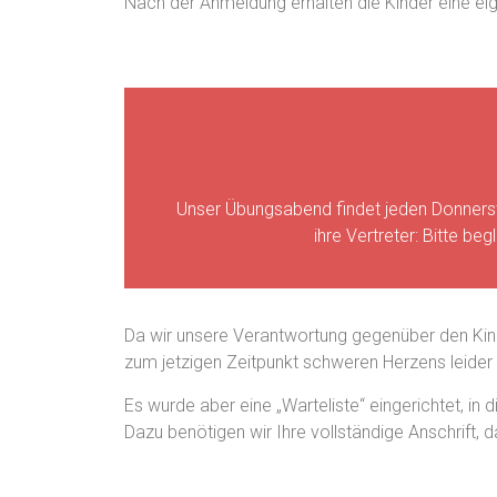
Nach der Anmeldung erhalten die Kinder eine ei
Unser Übungsabend findet jeden Donnerstag
ihre Vertreter: Bitte be
Da wir unsere Verantwortung gegenüber den Kind
zum jetzigen Zeitpunkt schweren Herzens leider 
Es wurde aber eine „Warteliste“ eingerichtet, in 
Dazu benötigen wir Ihre vollständige Anschrift,