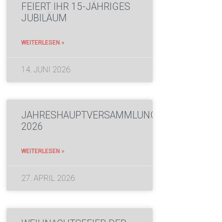
FEIERT IHR 15-JÄHRIGES
JUBILÄUM
WEITERLESEN »
14. JUNI 2026
JAHRESHAUPTVERSAMMLUNG
2026
WEITERLESEN »
27. APRIL 2026