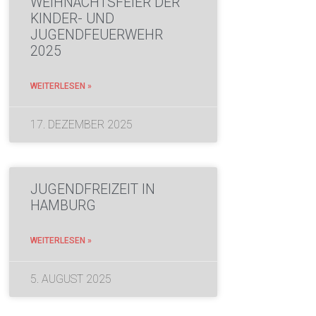
WEIHNACHTSFEIER DER
KINDER- UND
JUGENDFEUERWEHR
2025
WEITERLESEN »
17. DEZEMBER 2025
JUGENDFREIZEIT IN
HAMBURG
WEITERLESEN »
5. AUGUST 2025