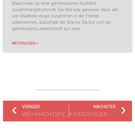
Blauröcken zu einer gemeinsamen Ausfahrt
zusammengetrommelt. Die Idee war gewesen, dass alle
vier Stadtteile etwas zusammen in der Freizeit
unternehmen, außerhalb der Wache. Da bot sich die
gemeinsame Leidenschaft auf zwei
WEITERLESEN »
VORIGER
NÄCHSTER
WEIHNACHTSFEIER DER KINDER- UND JUGENDFEUERWEHR 2025
KINDERFEUERWEHR FEIERT IHR 15-JÄHRIGES JUBILÄUM