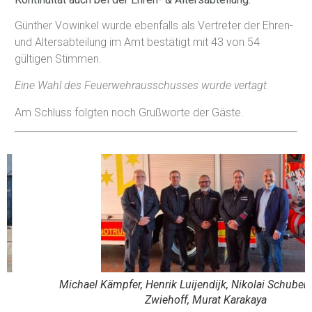
Günther Vowinkel wurde ebenfalls als Vertreter der Ehren-
und Altersabteilung im Amt bestätigt mit 43 von 54
gültigen Stimmen.
Eine Wahl des Feuerwehrausschusses wurde vertagt.
Am Schluss folgten noch Grußworte der Gäste.
Michael Kämpfer, Henrik Luijendijk, Nikolai Schubert, Manuel
Zwiehoff, Murat Karakaya