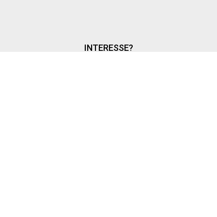
INTERESSE?
MITGLIED WERDEN
LOGIN WITH AZUREAD
Login with AzureAD