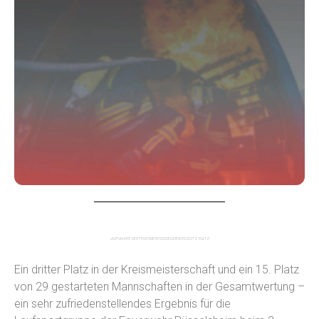
LAUFGRUPPE DER FEUERWEHR RÜSSELSHEIM BELEGT 3. PLATZ
Ein dritter Platz in der Kreismeisterschaft und ein 15. Platz
von 29 gestarteten Mannschaften in der Gesamtwertung –
ein sehr zufriedenstellendes Ergebnis für die