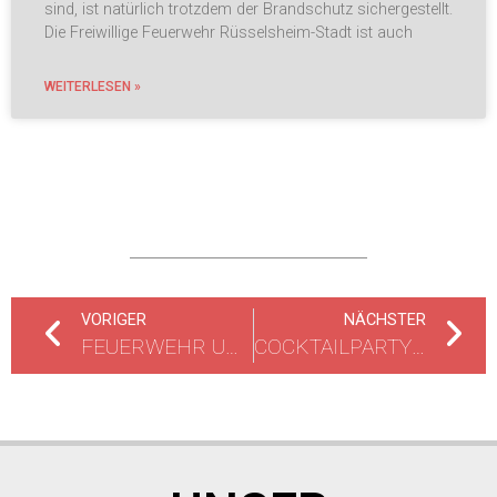
sind, ist natürlich trotzdem der Brandschutz sichergestellt.
Die Freiwillige Feuerwehr Rüsselsheim-Stadt ist auch
WEITERLESEN »
VORIGER
NÄCHSTER
FEUERWEHR UNTERSTÜTZT 10. SELBSTHILFE-GESUNDHEITSTAG
COCKTAILPARTY DER JUGENDFEUERWEHR RÜSSELSHEIM-STADT