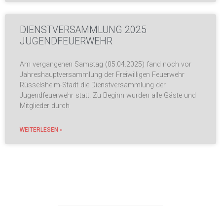
DIENSTVERSAMMLUNG 2025
JUGENDFEUERWEHR
Am vergangenen Samstag (05.04.2025) fand noch vor
Jahreshauptversammlung der Freiwilligen Feuerwehr
Rüsselsheim-Stadt die Dienstversammlung der
Jugendfeuerwehr statt. Zu Beginn wurden alle Gäste und
Mitglieder durch
WEITERLESEN »