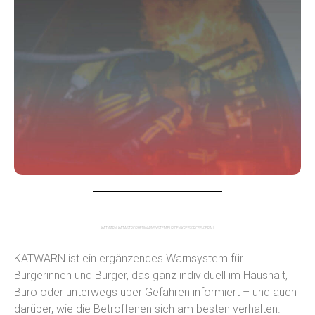
KATWARN: KATASTROPHENWARNSYSTEM FÜR DEN KREIS GROSS-GERAU
KATWARN ist ein ergänzendes Warnsystem für
Bürgerinnen und Bürger, das ganz individuell im Haushalt,
Büro oder unterwegs über Gefahren informiert – und auch
darüber, wie die Betroffenen sich am besten verhalten.