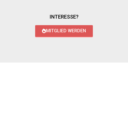
INTERESSE?
MITGLIED WERDEN
LOGIN WITH AZUREAD
Login with AzureAD