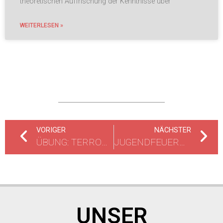
theoretischen Auffrischung der Kenntnisse über
WEITERLESEN »
VORIGER
NÄCHSTER
ÜBUNG: TERRORANSCHLAG IN RÜSSELSHEIM
JUGENDFEUERWEHR ÜBT EISRETTUNG
UNSER