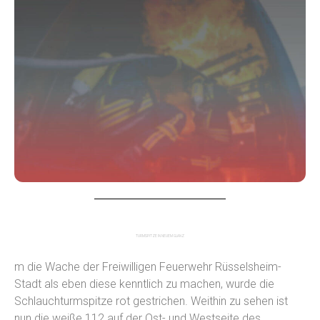
TURMSPITZE IN NEUEM GLANZ
m die Wache der Freiwilligen Feuerwehr Rüsselsheim-
Stadt als eben diese kenntlich zu machen, wurde die
Schlauchturmspitze rot gestrichen. Weithin zu sehen ist
nun die weiße 112 auf der Ost- und Westseite des