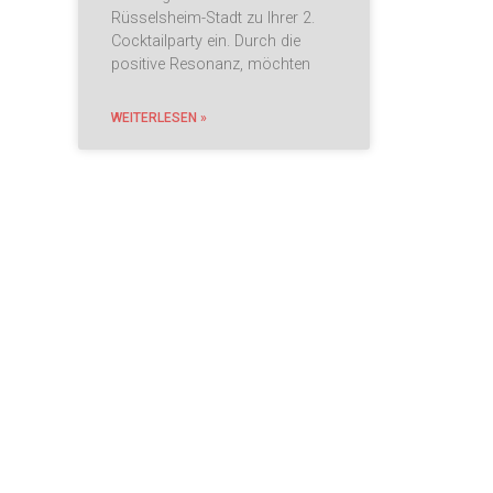
Rüsselsheim-Stadt zu Ihrer 2.
Cocktailparty ein. Durch die
positive Resonanz, möchten
WEITERLESEN »