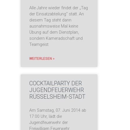
Alle Jahre wieder findet der „Tag
der Einsatzabteilung“ statt. An
diesem Tag steht dann
ausnahmsweise Mal keine
Übung auf dem Dienstplan,
sondern Kameradschaft und
Teamgeist
WEITERLESEN »
COCKTAILPARTY DER
JUGENDFEUERWEHR
RÜSSELSHEIM-STADT
Am Samstag, 07. Juni 2014 ab
17:00 Uhr, lädt die
Jugendfeuerwehr der
Freiwilligen Feuerwehr