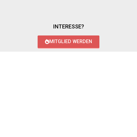
INTERESSE?
MITGLIED WERDEN
LOGIN WITH AZUREAD
Login with AzureAD