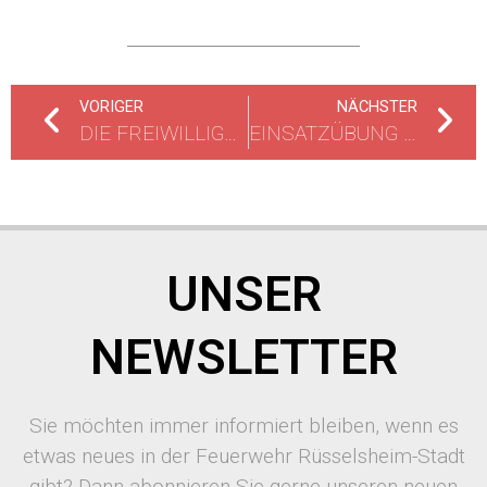
VORIGER
NÄCHSTER
DIE FREIWILLIGE FEUERWEHR RÜSSELSHEIM-STADT BEIM SPARGELSONNTAG
EINSATZÜBUNG IM GPR GESUNDHEITS- UND PFLEGEZENTRUM RÜSSELSHEIM
UNSER
NEWSLETTER
Sie möchten immer informiert bleiben, wenn es
etwas neues in der Feuerwehr Rüsselsheim-Stadt
gibt? Dann abonnieren Sie gerne unseren neuen