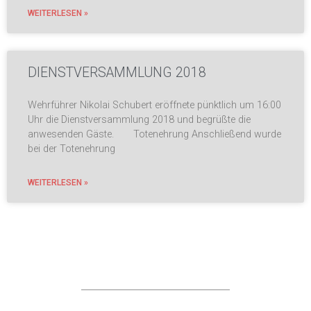
WEITERLESEN »
DIENSTVERSAMMLUNG 2018
Wehrführer Nikolai Schubert eröffnete pünktlich um 16:00
Uhr die Dienstversammlung 2018 und begrüßte die
anwesenden Gäste. Totenehrung Anschließend wurde
bei der Totenehrung
WEITERLESEN »