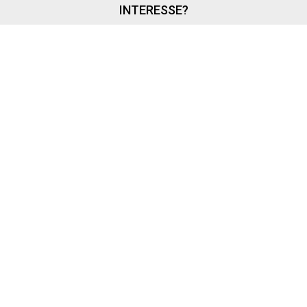
INTERESSE?
MITGLIED WERDEN
LOGIN WITH AZUREAD
Login with AzureAD
© 2026 FREIWILLIGE FEUERWEHR RÜSSELSHEIM - STADT