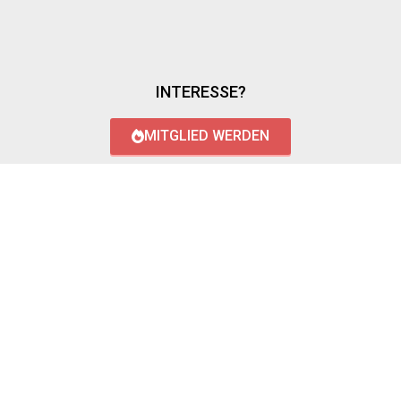
INTERESSE?
MITGLIED WERDEN
LOGIN WITH AZUREAD
Login with AzureAD