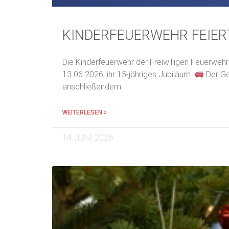
KINDERFEUERWEHR FEIERT
Die Kinderfeuerwehr der Freiwilligen Feuerweh
13.06.2026, ihr 15-jähriges Jubiläum.
Der Geb
anschließendem
WEITERLESEN »
14. JUNI 2026