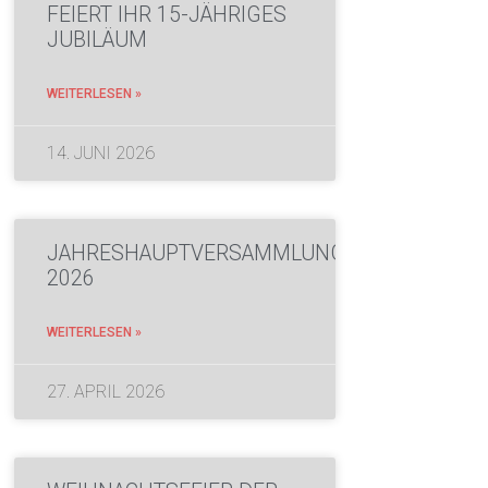
FEIERT IHR 15-JÄHRIGES
JUBILÄUM
WEITERLESEN »
14. JUNI 2026
JAHRESHAUPTVERSAMMLUNG
2026
WEITERLESEN »
27. APRIL 2026