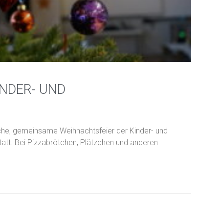
INDER- UND
iche, gemeinsame Weihnachtsfeier der Kinder- und
att. Bei Pizzabrötchen, Plätzchen und anderen