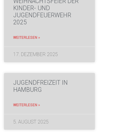
WEIHNACHTSFEIER DER
KINDER- UND
JUGENDFEUERWEHR
2025
WEITERLESEN »
17. DEZEMBER 2025
JUGENDFREIZEIT IN
HAMBURG
WEITERLESEN »
5. AUGUST 2025