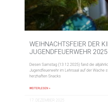
WEIHNACHTSFEIER DER K
JUGENDFEUERWEHR 2025
Diesen Samstag (13.12.2025) fand die alljährl
Jugendfeuerwehr im Lehrsaal auf der Wache st
herzhaften Snacks
WEITERLESEN »
17. DEZEMBER 2025